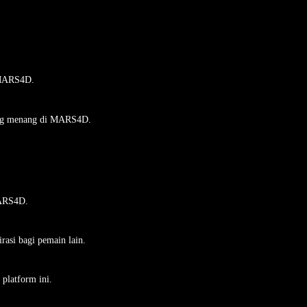
 MARS4D.
uang menang di MARS4D.
MARS4D.
asi bagi pemain lain.
platform ini.