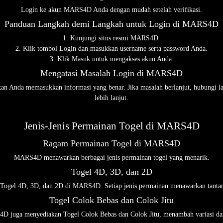
Login ke akun MARS4D Anda dengan mudah setelah verifikasi.
Panduan Langkah demi Langkah untuk Login di MARS4D
1. Kunjungi situs resmi MARS4D.
2. Klik tombol Login dan masukkan username serta password Anda.
3. Klik Masuk untuk mengakses akun Anda.
Mengatasi Masalah Login di MARS4D
stikan Anda memasukkan informasi yang benar. Jika masalah berlanjut, hubung
lebih lanjut.
Jenis-Jenis Permainan Togel di MARS4D
Ragam Permainan Togel di MARS4D
MARS4D menawarkan berbagai jenis permainan togel yang menarik.
Togel 4D, 3D, dan 2D
n Togel 4D, 3D, dan 2D di MARS4D. Setiap jenis permainan menawarkan tanta
Togel Colok Bebas dan Colok Jitu
4D juga menyediakan Togel Colok Bebas dan Colok Jitu, menambah variasi dan