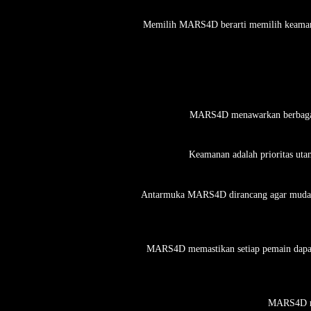
Memilih MARS4D berarti memilih keaman
MARS4D menawarkan berbagai 
Keamanan adalah prioritas uta
Antarmuka MARS4D dirancang agar mudah di
MARS4D memastikan setiap pemain dapat 
MARS4D me