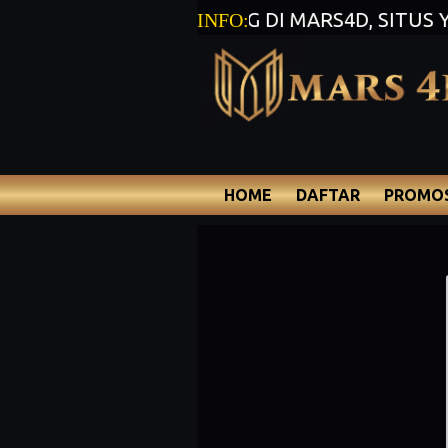
SELAMAT DATANG DI MARS4D, SITUS YAN
INFO:
HOME
DAFTAR
PROMO