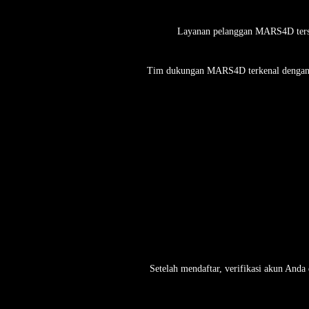
Layanan pelanggan MARS4D tersed
Tim dukungan MARS4D terkenal dengan re
Setelah mendaftar, verifikasi akun Anda