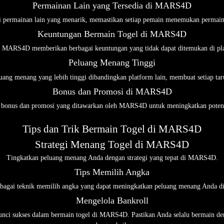
Permainan Lain yang Tersedia di MARS4D
ermainan lain yang menarik, memastikan setiap pemain menemukan permainan
Keuntungan Bermain Togel di MARS4D
 MARS4D memberikan berbagai keuntungan yang tidak dapat ditemukan di pla
Peluang Menang Tinggi
g menang yang lebih tinggi dibandingkan platform lain, membuat setiap tar
Bonus dan Promosi di MARS4D
 bonus dan promosi yang ditawarkan oleh MARS4D untuk meningkatkan pote
Tips dan Trik Bermain Togel di MARS4D
Strategi Menang Togel di MARS4D
Tingkatkan peluang menang Anda dengan strategi yang tepat di MARS4D.
Tips Memilih Angka
erbagai teknik memilih angka yang dapat meningkatkan peluang menang Anda
Mengelola Bankroll
kunci sukses dalam bermain togel di MARS4D. Pastikan Anda selalu bermain d