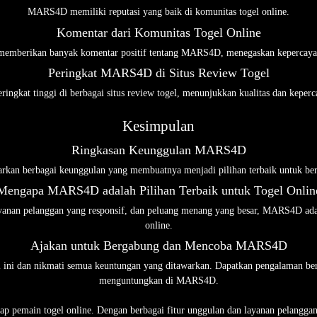
MARS4D memiliki reputasi yang baik di komunitas togel online.
Komentar dari Komunitas Togel Online
 memberikan banyak komentar positif tentang MARS4D, menegaskan kepercaya
Peringkat MARS4D di Situs Review Togel
gkat tinggi di berbagai situs review togel, menunjukkan kualitas dan keperc
Kesimpulan
Ringkasan Keunggulan MARS4D
n berbagai keunggulan yang membuatnya menjadi pilihan terbaik untuk berm
Mengapa MARS4D adalah Pilihan Terbaik untuk Togel Onlin
yanan pelanggan yang responsif, dan peluang menang yang besar, MARS4D adal
online.
Ajakan untuk Bergabung dan Mencoba MARS4D
ni dan nikmati semua keuntungan yang ditawarkan. Dapatkan pengalaman be
menguntungkan di MARS4D.
iap pemain togel online. Dengan berbagai fitur unggulan dan layanan pelang