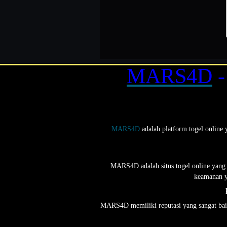
MARS4D
-
MARS4D
adalah platform togel online
MARS4D adalah situs togel online yang 
keamanan y
MARS4D memiliki reputasi yang sangat bai