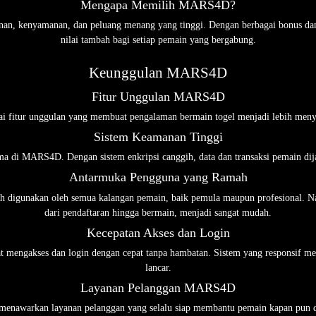
Mengapa Memilih MARS4D?
an, kenyamanan, dan peluang menang yang tinggi. Dengan berbagai bonus 
nilai tambah bagi setiap pemain yang bergabung.
Keunggulan MARS4D
Fitur Unggulan MARS4D
fitur unggulan yang membuat pengalaman bermain togel menjadi lebih men
Sistem Keamanan Tinggi
ma di MARS4D. Dengan sistem enkripsi canggih, data dan transaksi pemain di
Antarmuka Pengguna yang Ramah
gunakan oleh semua kalangan pemain, baik pemula maupun profesional. Navi
dari pendaftaran hingga bermain, menjadi sangat mudah.
Kecepatan Akses dan Login
mengakses dan login dengan cepat tanpa hambatan. Sistem yang responsif m
lancar.
Layanan Pelanggan MARS4D
nawarkan layanan pelanggan yang selalu siap membantu pemain kapan pun d