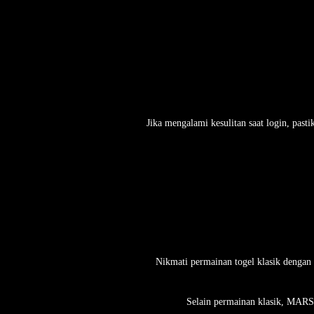
Jika mengalami kesulitan saat login, pa
Nikmati permainan togel klasik denga
Selain permainan klasik, MARS