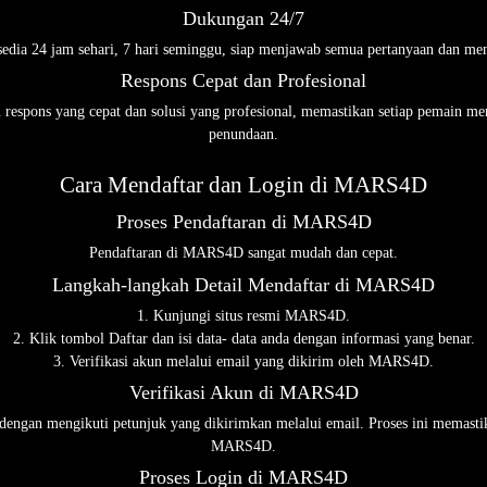
Dukungan 24/7
ia 24 jam sehari, 7 hari seminggu, siap menjawab semua pertanyaan dan men
Respons Cepat dan Profesional
spons yang cepat dan solusi yang profesional, memastikan setiap pemain me
penundaan.
Cara Mendaftar dan Login di MARS4D
Proses Pendaftaran di MARS4D
Pendaftaran di MARS4D sangat mudah dan cepat.
Langkah-langkah Detail Mendaftar di MARS4D
1. Kunjungi situs resmi MARS4D.
2. Klik tombol Daftar dan isi data- data anda dengan informasi yang benar.
3. Verifikasi akun melalui email yang dikirim oleh MARS4D.
Verifikasi Akun di MARS4D
 dengan mengikuti petunjuk yang dikirimkan melalui email. Proses ini memast
MARS4D.
Proses Login di MARS4D