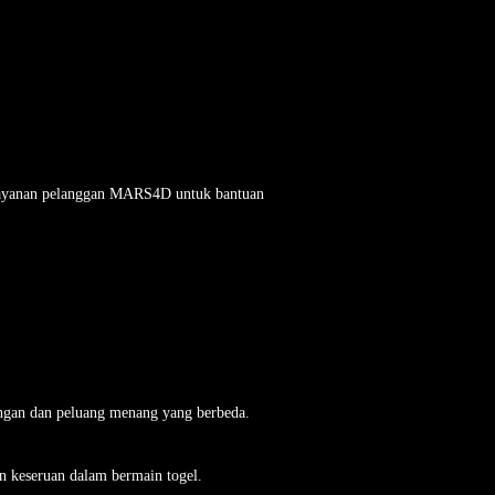
i layanan pelanggan MARS4D untuk bantuan
ngan dan peluang menang yang berbeda.
 keseruan dalam bermain togel.