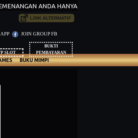
NANGAN ANDA HANYA DI MARS4D.
APP
JOIN GROUP FB
BUKTI
P SLOT
PEMBAYARAN
AMES
BUKU MIMPI