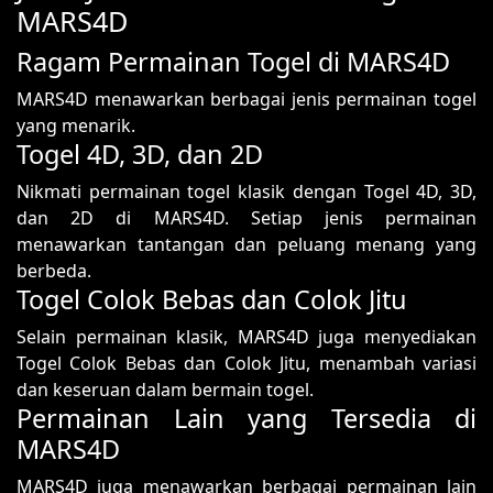
MARS4D
Ragam Permainan Togel di MARS4D
MARS4D menawarkan berbagai jenis permainan togel
yang menarik.
Togel 4D, 3D, dan 2D
Nikmati permainan togel klasik dengan Togel 4D, 3D,
dan 2D di MARS4D. Setiap jenis permainan
menawarkan tantangan dan peluang menang yang
berbeda.
Togel Colok Bebas dan Colok Jitu
Selain permainan klasik, MARS4D juga menyediakan
Togel Colok Bebas dan Colok Jitu, menambah variasi
dan keseruan dalam bermain togel.
Permainan Lain yang Tersedia di
MARS4D
MARS4D juga menawarkan berbagai permainan lain