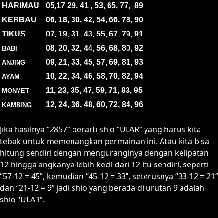
HARIMAU
05,17 29, 41 , 53, 65, 77, 89
KERBAU
06, 18, 30, 42, 54, 66, 78, 90
TIKUS
07, 19, 31, 43, 55, 67, 79, 91
08, 20, 32, 44, 56, 68, 80, 92
BABI
09, 21, 33, 45, 57, 69, 81, 93
ANJING
10, 22, 34, 46, 58, 70, 82, 94
AYAM
11, 23, 35, 47, 59, 71, 83, 95
MONYET
12, 24, 36, 48, 60, 72, 84, 96
KAMBING
Jika hasilnya “2857” berarti shio “ULAR” yang harus kita
tebak untuk memenangkan permainan ini. Atau kita bisa
hitung sendiri dengan menguranginya dengan kelipatan
12 hingga angkanya lebih kecil dari 12 itu sendiri, seperti
“57-12 = 45”, kemudian “45-12 = 33”, seterusnya “33-12 = 21”
dan “21-12 = 9” jadi shio yang berada di urutan 9 adalah
shio “ULAR”.