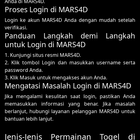
Anda di MARS4D.
Proses Login di MARS4D
Login ke akun MARS4D Anda dengan mudah setelah
verifikasi.
Panduan Langkah demi Langkah
untuk Login di MARS4D
1. Kunjungi situs resmi MARS4D.
2. Klik tombol Login dan masukkan username serta
password Anda.
3. Klik Masuk untuk mengakses akun Anda.
Mengatasi Masalah Login di MARS4D
Jika mengalami kesulitan saat login, pastikan Anda
memasukkan informasi yang benar. Jika masalah
berlanjut, hubungi layanan pelanggan MARS4D untuk
bantuan lebih lanjut.
Jenis-Jenis Permainan Togel di