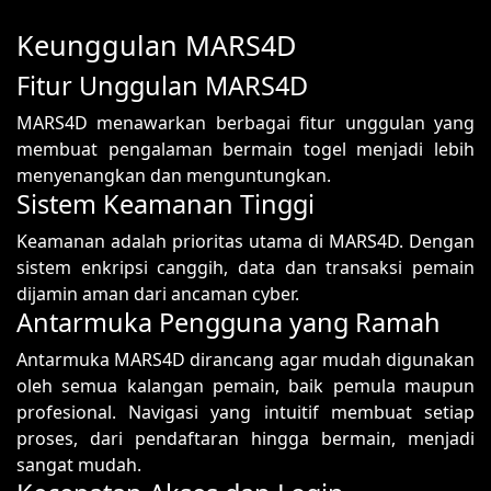
Keunggulan MARS4D
Fitur Unggulan MARS4D
MARS4D menawarkan berbagai fitur unggulan yang
membuat pengalaman bermain togel menjadi lebih
menyenangkan dan menguntungkan.
Sistem Keamanan Tinggi
Keamanan adalah prioritas utama di MARS4D. Dengan
sistem enkripsi canggih, data dan transaksi pemain
dijamin aman dari ancaman cyber.
Antarmuka Pengguna yang Ramah
Antarmuka MARS4D dirancang agar mudah digunakan
oleh semua kalangan pemain, baik pemula maupun
profesional. Navigasi yang intuitif membuat setiap
proses, dari pendaftaran hingga bermain, menjadi
sangat mudah.