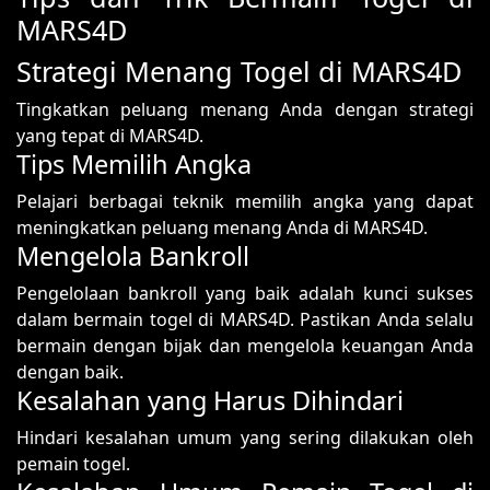
MARS4D
Strategi Menang Togel di MARS4D
Tingkatkan peluang menang Anda dengan strategi
yang tepat di MARS4D.
Tips Memilih Angka
Pelajari berbagai teknik memilih angka yang dapat
meningkatkan peluang menang Anda di MARS4D.
Mengelola Bankroll
Pengelolaan bankroll yang baik adalah kunci sukses
dalam bermain togel di MARS4D. Pastikan Anda selalu
bermain dengan bijak dan mengelola keuangan Anda
dengan baik.
Kesalahan yang Harus Dihindari
Hindari kesalahan umum yang sering dilakukan oleh
pemain togel.