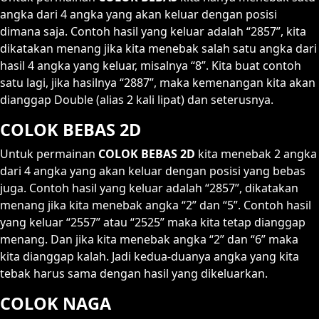
angka dari 4 angka yang akan keluar dengan posisi
dimana saja. Contoh hasil yang keluar adalah “2857”, kita
dikatakan menang jika kita menebak salah satu angka dari
hasil 4 angka yang keluar, misalnya “8”. Kita buat contoh
satu lagi, jika hasilnya “2887”, maka kemenangan kita akan
dianggap Double (alias 2 kali lipat) dan seterusnya.
COLOK BEBAS 2D
Untuk permainan
COLOK BEBAS 2D
kita menebak 2 angka
dari 4 angka yang akan keluar dengan posisi yang bebas
juga. Contoh hasil yang keluar adalah “2857”, dikatakan
menang jika kita menebak angka “2” dan “5”. Contoh hasil
yang keluar “2557” atau “2525” maka kita tetap dianggap
menang. Dan jika kita menebak angka “2” dan “6” maka
kita dianggap kalah. Jadi kedua-duanya angka yang kita
tebak harus sama dengan hasil yang dikeluarkan.
COLOK NAGA