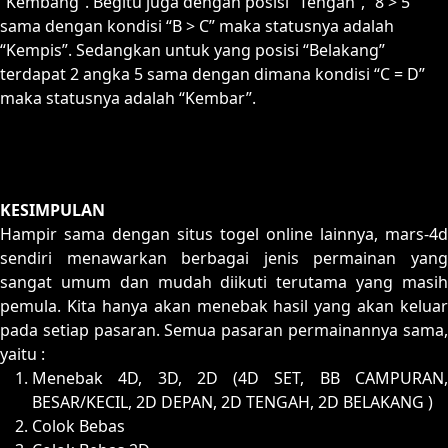
“Kembang”. Begitu juga dengan posisi “Tengah”, “8 > 5”
sama dengan kondisi “B > C” maka statusnya adalah
“Kempis”. Sedangkan untuk yang posisi “Belakang”
terdapat 2 angka 5 sama dengan dimana kondisi “C = D”
maka statusnya adalah “Kembar”.
KESIMPULAN
Hampir sama dengan situs togel online lainnya, mars-4d
sendiri menawarkan berbagai jenis permainan yang
sangat umum dan mudah diikuti terutama yang masih
pemula. Kita hanya akan menebak hasil yang akan keluar
pada setiap pasaran. Semua pasaran permainannya sama,
yaitu :
Menebak 4D, 3D, 2D (4D SET, BB CAMPURAN,
BESAR/KECIL, 2D DEPAN, 2D TENGAH, 2D BELAKANG )
Colok Bebas