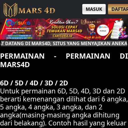
MASUK
DAFTA
 DI MARS4D, SITUS YANG MENYAJIKAN ANEKA PERMAIN
PERMAINAN - PERMAINAN DI
MARS4D
6D / 5D / 4D / 3D / 2D
Untuk permainan 6D, 5D, 4D, 3D dan 2D
berarti kemenangan dilihat dari 6 angka,
5 angka, 4 angka, 3 angka, dan 2
angka(masing-masing angka dihitung
dari belakang). Contoh hasil yang keluar