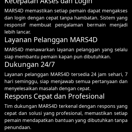
Kecepatan Akses dan Login
MARS4D memastikan setiap pemain dapat mengakses
dan login dengan cepat tanpa hambatan. Sistem yang
responsif membuat pengalaman bermain menjadi
lebih lancar.
Layanan Pelanggan MARS4D
MARS4D menawarkan layanan pelanggan yang selalu
siap membantu pemain kapan pun dibutuhkan.
Dukungan 24/7
Layanan pelanggan MARS4D tersedia 24 jam sehari, 7
hari seminggu, siap menjawab semua pertanyaan dan
menyelesaikan masalah dengan cepat.
Respons Cepat dan Profesional
Tim dukungan MARS4D terkenal dengan respons yang
cepat dan solusi yang profesional, memastikan setiap
pemain mendapatkan bantuan yang dibutuhkan tanpa
penundaan.