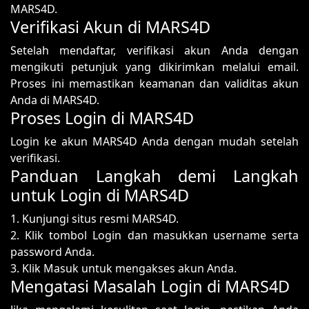
MARS4D.
Verifikasi Akun di MARS4D
Setelah mendaftar, verifikasi akun Anda dengan
mengikuti petunjuk yang dikirimkan melalui email.
Proses ini memastikan keamanan dan validitas akun
Anda di MARS4D.
Proses Login di MARS4D
Login ke akun MARS4D Anda dengan mudah setelah
verifikasi.
Panduan Langkah demi Langkah
untuk Login di MARS4D
1. Kunjungi situs resmi MARS4D.
2. Klik tombol Login dan masukkan username serta
password Anda.
3. Klik Masuk untuk mengakses akun Anda.
Mengatasi Masalah Login di MARS4D