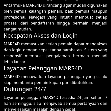
Antarmuka MARS4D dirancang agar mudah digunakan
oleh semua kalangan pemain, baik pemula maupun
profesional. Navigasi yang intuitif membuat setiap
proses, dari pendaftaran hingga bermain, menjadi
sangat mudah.
Kecepatan Akses dan Login
MARS4D memastikan setiap pemain dapat mengakses
dan login dengan cepat tanpa hambatan. Sistem yang
responsif membuat pengalaman bermain menjadi
lebih lancar.
Layanan Pelanggan MARS4D
MARS4D menawarkan layanan pelanggan yang selalu
siap membantu pemain kapan pun dibutuhkan.
Dukungan 24/7
Layanan pelanggan MARS4D tersedia 24 jam sehari, 7
hari seminggu, siap menjawab semua pertanyaan dan
menyelesaikan masalah dengan cepat.