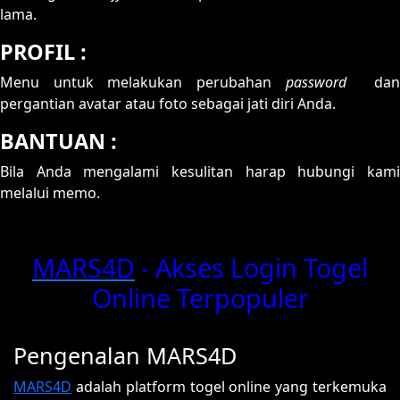
lama.
PROFIL :
Menu untuk melakukan perubahan
password
da
pergantian avatar atau foto sebagai jati diri Anda.
BANTUAN :
Bila Anda mengalami kesulitan harap hubungi kami
melalui memo.
MARS4D
- Akses Login Togel
Online Terpopuler
Pengenalan MARS4D
MARS4D
adalah platform togel online yang terkemuka