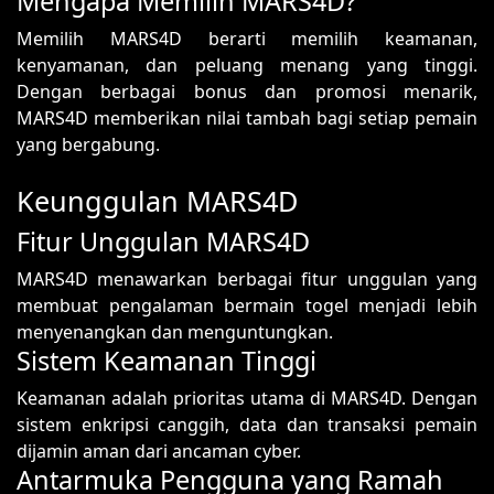
Mengapa Memilih MARS4D?
Memilih MARS4D berarti memilih keamanan,
kenyamanan, dan peluang menang yang tinggi.
Dengan berbagai bonus dan promosi menarik,
MARS4D memberikan nilai tambah bagi setiap pemain
yang bergabung.
Keunggulan MARS4D
Fitur Unggulan MARS4D
MARS4D menawarkan berbagai fitur unggulan yang
membuat pengalaman bermain togel menjadi lebih
menyenangkan dan menguntungkan.
Sistem Keamanan Tinggi
Keamanan adalah prioritas utama di MARS4D. Dengan
sistem enkripsi canggih, data dan transaksi pemain
dijamin aman dari ancaman cyber.
Antarmuka Pengguna yang Ramah