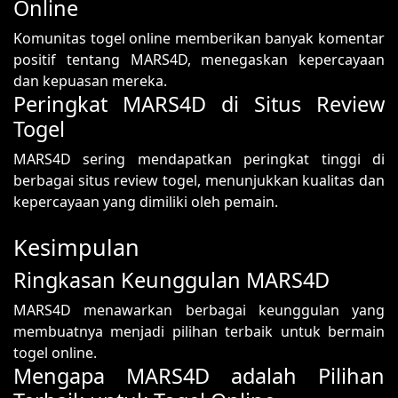
Online
Komunitas togel online memberikan banyak komentar
positif tentang MARS4D, menegaskan kepercayaan
dan kepuasan mereka.
Peringkat MARS4D di Situs Review
Togel
MARS4D sering mendapatkan peringkat tinggi di
berbagai situs review togel, menunjukkan kualitas dan
kepercayaan yang dimiliki oleh pemain.
Kesimpulan
Ringkasan Keunggulan MARS4D
MARS4D menawarkan berbagai keunggulan yang
membuatnya menjadi pilihan terbaik untuk bermain
togel online.
Mengapa MARS4D adalah Pilihan