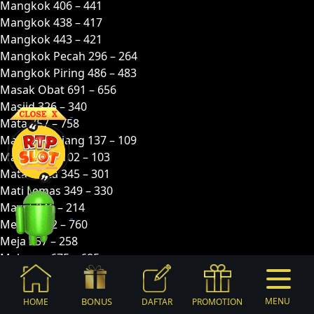
Mangkok 406 – 441
Mangkok 438 – 417
Mangkok 443 – 421
Mangkok Pecah 296 – 264
Mangkok Piring 486 – 483
Masak Obat 691 – 656
Masjid 326 – 340
Mata 757 – 758
Mata Keranjang 137 – 109
Mata-mata 102 – 103
Mata-mata 345 – 301
Mati Lemas 349 – 330
Mayat 246 – 214
Medali 782 – 760
Meja 257 – 258
Melamar 675 – 685
Memasak 335 – 325
Membajak 488 – 467
BONUS
MENU
HOME
DAFTAR
PROMOTION
Membawa Getah 021 – 043